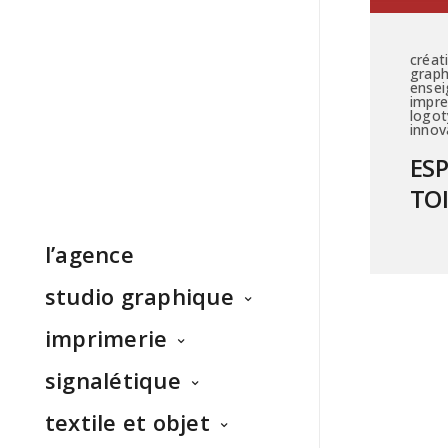
créat
graph
ensei
impre
logot
innov
ES
TO
l’agence
studio graphique
imprimerie
signalétique
textile et objet