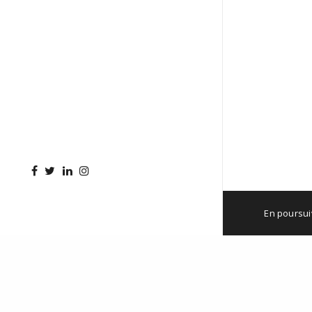
163 rue E
50000
SA
Du lundi 
8h30 - 12
18h30
Tél. 02 33
envoyer u
En poursuiv