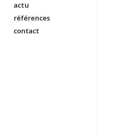
actu
références
contact
Un
gr
AMC RE