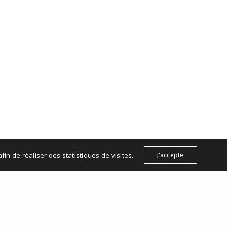
TE :
Mentions légales
CGV
Politique de confidentialité
fin de réaliser des statistiques de visites.
J'accepte