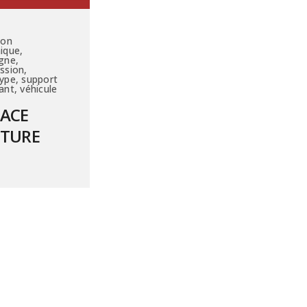
ion
ique,
gne,
ssion,
ype, support
ant, véhicule
PACE
ITURE